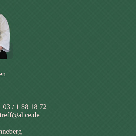
en
1 03 / 1 88 18 72
treff@alice.de
nneberg